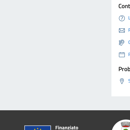
Cont
Prob