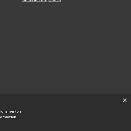
×
nzionamento e
nformazioni