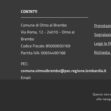
CONTATTI
Comune di Olmo al Brembo
Prenotaz
Via Roma, 12 - 24010 - Olmo al
Segnalazi
Brembo
Leggi le 
Codice Fiscale: 85000650169
Richiesta
Partita IVA: 00654490168
PEC:
comune.olmoalbrembo@pec.regione.lombardia.it
Email:
info@comune.olmoalbrembo.bg.it
Centralino Unico: +39 0345 87021
Questo sito 
alla navig