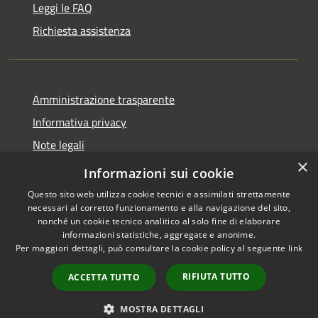
Leggi le FAQ
Richiesta assistenza
Amministrazione trasparente
Informativa privacy
Note legali
×
Dichiarazione di accessibilità
Informazioni sui cookie
Questo sito web utilizza cookie tecnici e assimilati strettamente
necessari al corretto funzionamento e alla navigazione del sito,
nonché un cookie tecnico analitico al solo fine di elaborare
informazioni statistiche, aggregate e anonime.
RSS
Copyright © 2026 • Comune di
Per maggiori dettagli, può consultare la cookie policy al seguente
link
Accessibilità
Olmo al Brembo • Powered by
Privacy
Municipium
Accesso
•
RIFIUTA TUTTO
ACCETTA TUTTO
Cookie
redazione
Mappa del sito
MOSTRA DETTAGLI