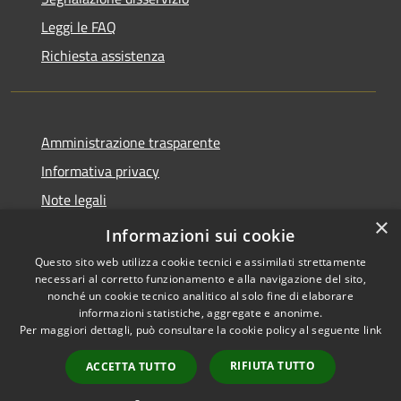
Leggi le FAQ
Richiesta assistenza
Amministrazione trasparente
Informativa privacy
Note legali
×
Dichiarazione di accessibilità
Informazioni sui cookie
Questo sito web utilizza cookie tecnici e assimilati strettamente
necessari al corretto funzionamento e alla navigazione del sito,
nonché un cookie tecnico analitico al solo fine di elaborare
informazioni statistiche, aggregate e anonime.
RSS
Copyright © 2026 • Comune di
Per maggiori dettagli, può consultare la cookie policy al seguente
link
Accessibilità
Olmo al Brembo • Powered by
Privacy
Municipium
Accesso
•
RIFIUTA TUTTO
ACCETTA TUTTO
Cookie
redazione