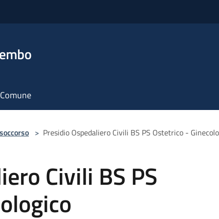
rembo
il Comune
 soccorso
>
Presidio Ospedaliero Civili BS PS Ostetrico - Ginecol
iero Civili BS PS
cologico