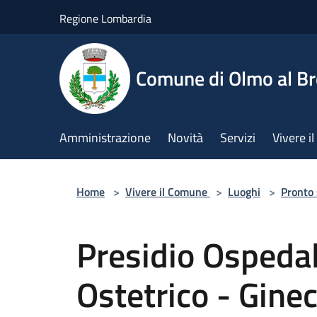
Salta al contenuto principale
Regione Lombardia
Comune di Olmo al B
Amministrazione
Novità
Servizi
Vivere 
Home
>
Vivere il Comune
>
Luoghi
>
Pronto
Presidio Ospedal
Ostetrico - Gine