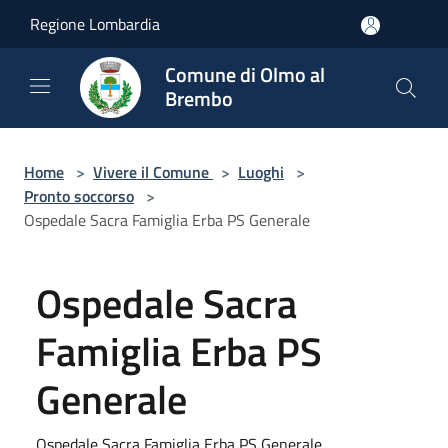
Salta al contenuto principale
Regione Lombardia
Comune di Olmo al
Brembo
Home
>
Vivere il Comune
>
Luoghi
>
Pronto soccorso
>
Ospedale Sacra Famiglia Erba PS Generale
Ospedale Sacra
Famiglia Erba PS
Generale
Ospedale Sacra Famiglia Erba PS Generale