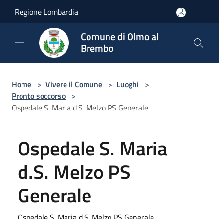
Salta al contenuto principale
Regione Lombardia
Comune di Olmo al
Brembo
Home
>
Vivere il Comune
>
Luoghi
>
Pronto soccorso
>
Ospedale S. Maria d.S. Melzo PS Generale
Ospedale S. Maria
d.S. Melzo PS
Generale
Ospedale S. Maria d.S. Melzo PS Generale