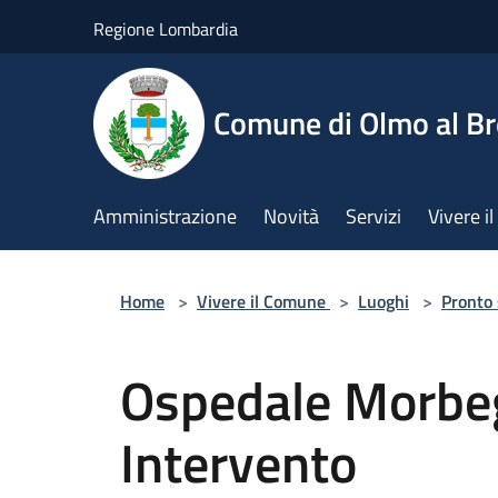
Salta al contenuto principale
Regione Lombardia
Comune di Olmo al B
Amministrazione
Novità
Servizi
Vivere 
Home
>
Vivere il Comune
>
Luoghi
>
Pronto
Ospedale Morbeg
Intervento