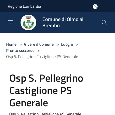
Salta al contenuto principale
Regione Lombardia
Comune di Olmo al
Brembo
Home
>
Vivere il Comune
>
Luoghi
>
Pronto soccorso
>
Osp S. Pellegrino Castiglione PS Generale
Osp S. Pellegrino
Castiglione PS
Generale
Osp S. Pellegrino Castiglione PS Generale