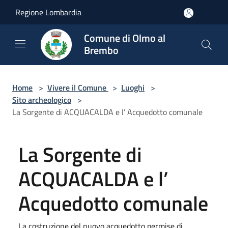
Salta al contenuto principale
Regione Lombardia
Comune di Olmo al
Brembo
Home
>
Vivere il Comune
>
Luoghi
>
Sito archeologico
>
La Sorgente di ACQUACALDA e l’ Acquedotto comunale
La Sorgente di
ACQUACALDA e l’
Acquedotto comunale
La costruzione del nuovo acquedotto permise di