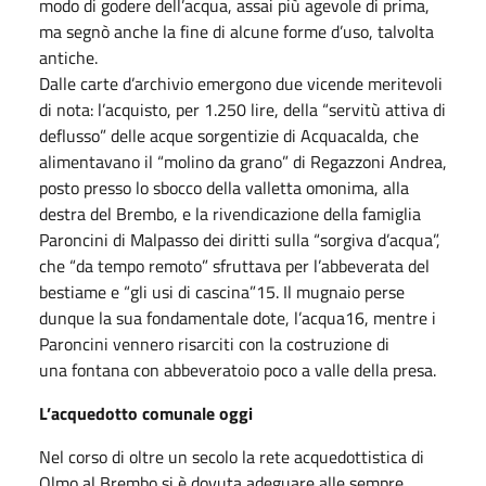
modo di godere dell’acqua, assai più agevole di prima,
ma segnò anche la fine di alcune forme d’uso, talvolta
antiche.
Dalle carte d’archivio emergono due vicende meritevoli
di nota: l’acquisto, per 1.250 lire, della “servitù attiva di
deflusso” delle acque sorgentizie di Acquacalda, che
alimentavano il “molino da grano” di Regazzoni Andrea,
posto presso lo sbocco della valletta omonima, alla
destra del Brembo, e la rivendicazione della famiglia
Paroncini di Malpasso dei diritti sulla “sorgiva d’acqua”,
che “da tempo remoto” sfruttava per l’abbeverata del
bestiame e “gli usi di cascina”15. Il mugnaio perse
dunque la sua fondamentale dote, l’acqua16, mentre i
Paroncini vennero risarciti con la costruzione di
una fontana con abbeveratoio poco a valle della presa.
L’acquedotto comunale oggi
Nel corso di oltre un secolo la rete acquedottistica di
Olmo al Brembo si è dovuta adeguare alle sempre