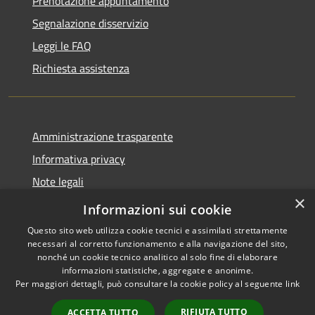
Prenotazione appuntamento
Segnalazione disservizio
Leggi le FAQ
Richiesta assistenza
Amministrazione trasparente
Informativa privacy
Note legali
×
Dichiarazione di accessibilità
Informazioni sui cookie
Questo sito web utilizza cookie tecnici e assimilati strettamente
necessari al corretto funzionamento e alla navigazione del sito,
nonché un cookie tecnico analitico al solo fine di elaborare
informazioni statistiche, aggregate e anonime.
RSS
Copyright © 2026 • Comune di
Per maggiori dettagli, può consultare la cookie policy al seguente
link
Accessibilità
Olmo al Brembo • Powered by
Privacy
Municipium
Accesso
•
RIFIUTA TUTTO
ACCETTA TUTTO