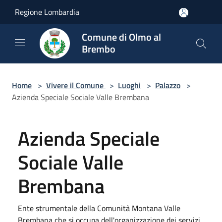
Salta al contenuto principale
Regione Lombardia
Comune di Olmo al
Brembo
Home
>
Vivere il Comune
>
Luoghi
>
Palazzo
>
Azienda Speciale Sociale Valle Brembana
Azienda Speciale
Sociale Valle
Brembana
Ente strumentale della Comunità Montana Valle
Brembana che si occupa dell'organizzazione dei servizi