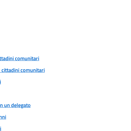
ittadini comunitari
 cittadini comunitari
i
con un delegato
nni
i