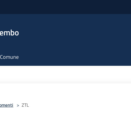
rembo
il Comune
omenti
>
ZTL