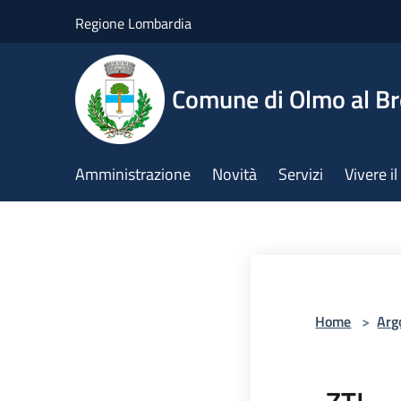
Salta al contenuto principale
Regione Lombardia
Comune di Olmo al B
Amministrazione
Novità
Servizi
Vivere 
Home
>
Arg