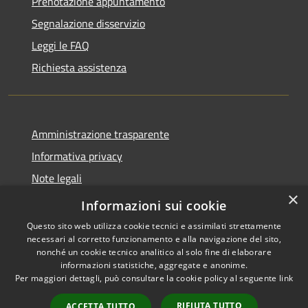
Prenotazione appuntamento
Segnalazione disservizio
Leggi le FAQ
Richiesta assistenza
Amministrazione trasparente
Informativa privacy
Note legali
×
Dichiarazione di accessibilità
Informazioni sui cookie
Questo sito web utilizza cookie tecnici e assimilati strettamente
necessari al corretto funzionamento e alla navigazione del sito,
nonché un cookie tecnico analitico al solo fine di elaborare
informazioni statistiche, aggregate e anonime.
RSS
Copyright © 2026 • Comune di
Per maggiori dettagli, può consultare la cookie policy al seguente
link
Accessibilità
Olmo al Brembo • Powered by
Privacy
Municipium
Accesso
•
RIFIUTA TUTTO
ACCETTA TUTTO