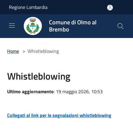
Salta al contenuto principale
Regione Lombardia
Comune di Olmo al
Brembo
Home
>
Whistleblowing
Whistleblowing
Ultimo aggiornamento
: 19 maggio 2026, 10:53
Collegati al link per le segnalazioni whistleblowing